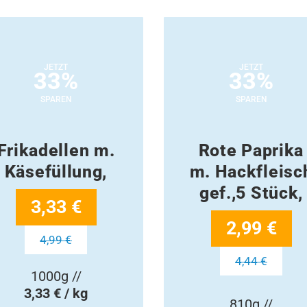
JETZT
JETZT
33%
33%
SPAREN
SPAREN
Frikadellen m.
Rote Paprika
Käsefüllung,
m. Hackfleisc
gef.,5 Stück,
3,33 €
2,99 €
4,99 €
4,44 €
1000g //
3,33 € / kg
810g //