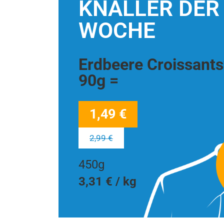
KNALLER DER
WOCHE
Erdbeere Croissants*
90g =
1,49 €
2,99 €
450g
3,31 € / kg