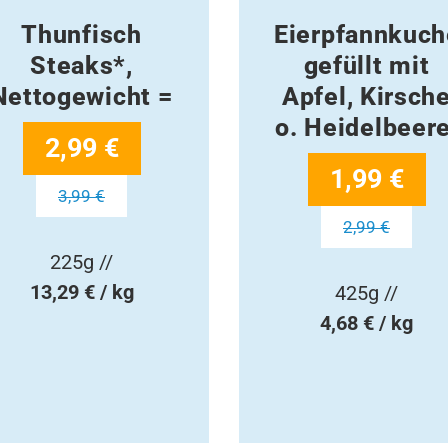
Thunfisch
Eierpfannkuc
Steaks*,
gefüllt mit
Nettogewicht =
Apfel, Kirsch
o. Heidelbeere
2,99 €
1,99 €
3,99 €
2,99 €
225g //
13,29 € / kg
425g //
4,68 € / kg