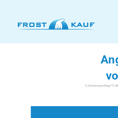
Ang
vo
*) Serviervorschlag **) 