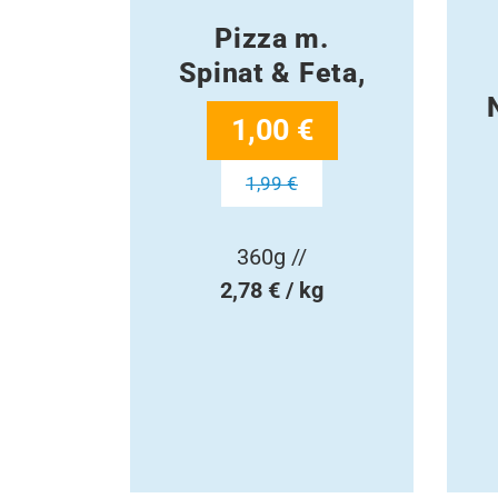
Pizza m.
Spinat & Feta,
1,00 €
1,99 €
360g //
2,78 € / kg