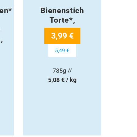
hen*
Bienenstich
Torte*,
e
3,99 €
,
5,49 €
785g //
5,08 € / kg