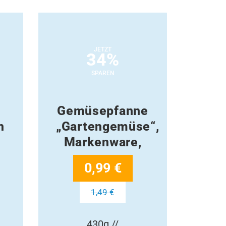
JETZT
34%
SPAREN
Gemüsepfanne
h
„Gartengemüse“,
Markenware,
0,99 €
1,49 €
430g //