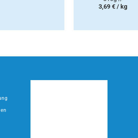
3,69 € / kg
ung
ien