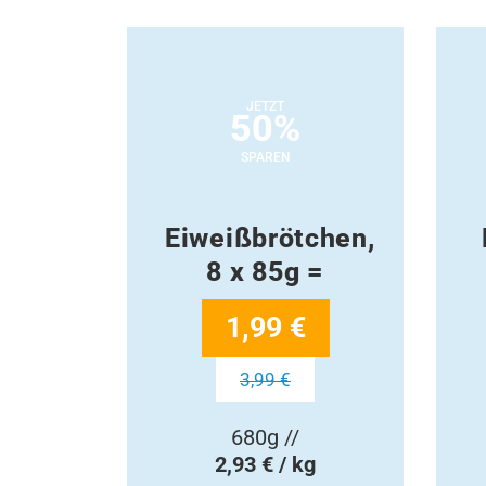
JETZT
50%
SPAREN
Eiweißbrötchen,
8 x 85g =
1,99 €
3,99 €
680g //
2,93 € / kg