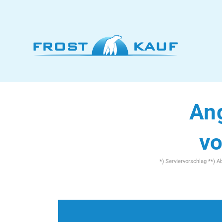
Ang
vo
*) Serviervorschlag **) 