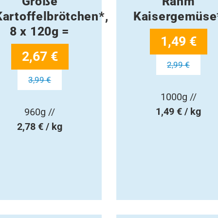
Große
Rahm
Kartoffelbrötchen*,
Kaisergemüse
8 x 120g =
1,49 €
2,67 €
2,99 €
3,99 €
1000g //
1,49 € / kg
960g //
2,78 € / kg