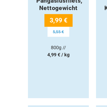
Pangasiusfilets,
Nettogewicht
3,99 €
5,55 €
800g //
4,99 € / kg