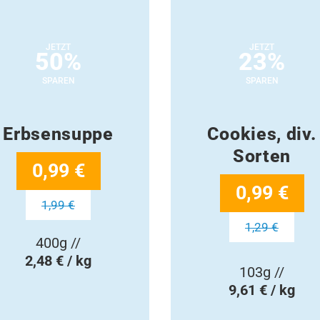
JETZT
JETZT
50%
23%
SPAREN
SPAREN
Erbsensuppe
Cookies, div.
Sorten
0,99 €
0,99 €
1,99 €
1,29 €
400g //
2,48 € / kg
103g //
9,61 € / kg