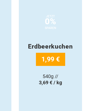
JETZT
0%
SPAREN
Erdbeerkuchen
1,99 €
540g //
3,69 € / kg