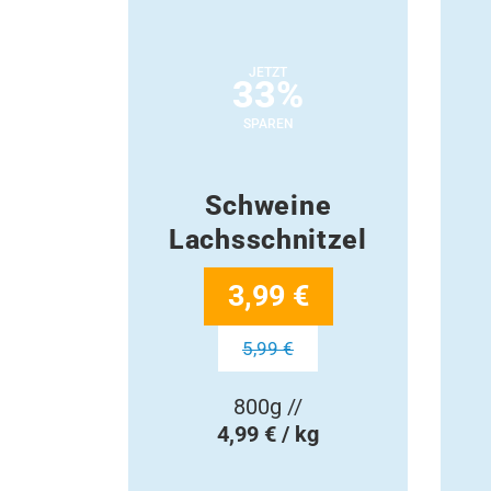
JETZT
33%
SPAREN
Schweine
Lachsschnitzel
3,99 €
5,99 €
800g //
4,99 € / kg