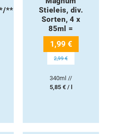
Magnum
*/**
Stieleis, div.
Sorten, 4 x
85ml =
1,99 €
2,99 €
340ml //
5,85 € / l