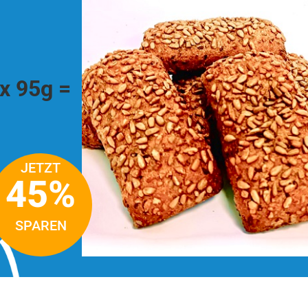
 x 95g =
JETZT
45%
SPAREN