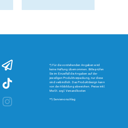
*) Für die vorstehenden Angaben wird
keine Haftung übernommen. Bitte prüfen
Sie im Einzelfall die Angaben auf der
jeweiligen Produktverpackung, nur diese
sind verbindlich. Das Produktdesign kann
von der Abbildung abweichen. Preise inkl.
MwSt. zzgl. Versandkosten
**) Serviervorschlag