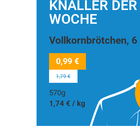
KNALLER DER
WOCHE
Vollkornbrötchen, 6
0,99 €
1,79 €
570g
1,74 € / kg