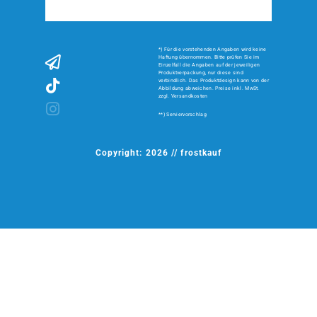
*) Für die vorstehenden Angaben wird keine
Haftung übernommen. Bitte prüfen Sie im
Einzelfall die Angaben auf der jeweiligen
Produktverpackung, nur diese sind
verbindlich. Das Produktdesign kann von der
Abbildung abweichen. Preise inkl. MwSt.
zzgl. Versandkosten
**) Serviervorschlag
Copyright: 2026 // frostkauf