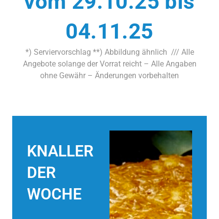
vom 29.10.25 bis
04.11.25
*) Serviervorschlag **) Abbildung ähnlich /// Alle
Angebote solange der Vorrat reicht – Alle Angaben
ohne Gewähr – Änderungen vorbehalten
KNALLER
DER
WOCHE