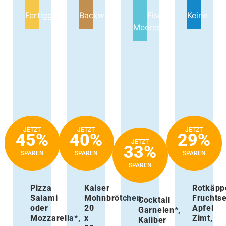
Fertiggerichte
Backwaren
Fisch &
Keine
Meeresfrüchte
JETZT
JETZT
JETZT
45%
40%
29%
JETZT
33%
SPAREN
SPAREN
SPAREN
SPAREN
Pizza
Kaiser
Rotkäpp
Salami
Mohnbrötchen,
Fruchts
Cocktail
oder
20
Apfel
Garnelen*,
Mozzarella*,
x
Zimt,
Kaliber