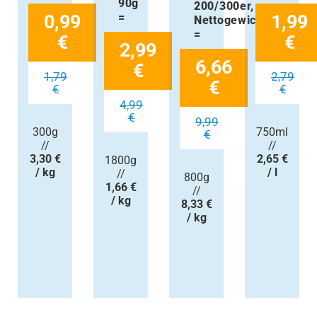
90g
200/300er,
0,99
=
1,99
Nettogewicht
=
€
€
2,99
6,66
€
1,79
2,79
€
€
€
4,99
€
9,99
300g
750ml
€
//
//
3,30 €
2,65 €
1800g
/ kg
/ l
//
800g
1,66 €
//
/ kg
8,33 €
/ kg