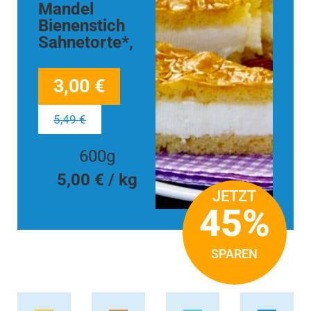
Mandel
Bienenstich
Sahnetorte*,
3,00 €
5,49 €
600g
5,00 € / kg
JETZT
45%
SPAREN