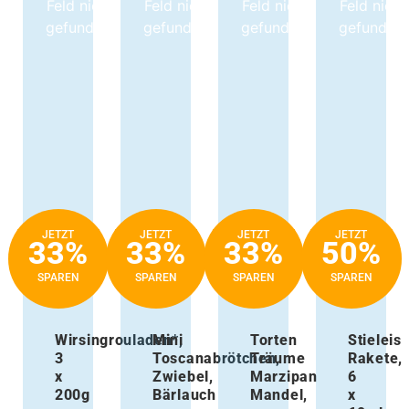
Feld nicht
Feld nicht
Feld nicht
Feld nicht
gefunden.
gefunden.
gefunden.
gefunden.
JETZT
JETZT
JETZT
JETZT
33%
33%
33%
50%
SPAREN
SPAREN
SPAREN
SPAREN
Wirsingrouladen*,
Mini
Torten
Stieleis
3
Toscanabrötchen,
Träume
Rakete,
x
Zwiebel,
Marzipan
6
200g
Bärlauch
Mandel,
x