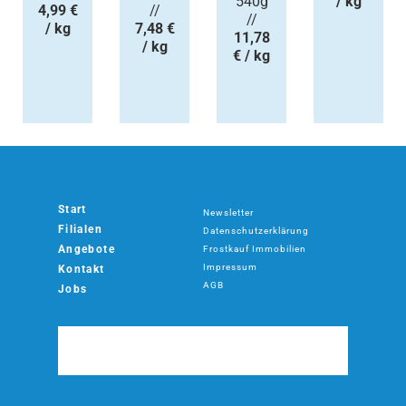
540g
/ kg
4,99 €
//
//
/ kg
7,48 €
11,78
/ kg
€ / kg
Start
Newsletter
Filialen
Datenschutzerklärung
Angebote
Frostkauf Immobilien
Impressum
Kontakt
AGB
Jobs