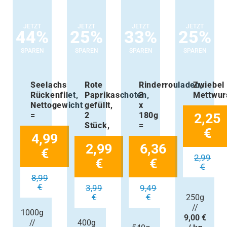
JETZT
JETZT
JETZT
JETZT
44%
25%
33%
25%
SPAREN
SPAREN
SPAREN
SPAREN
Seelachs
Rote
Rinderrouladen,
Zwiebel
Rückenfilet,
Paprikaschoten,
3
Mettwur
Nettogewicht
gefüllt,
x
=
2
180g
2,25
Stück,
=
€
4,99
2,99
6,36
€
2,99
€
€
€
8,99
€
3,99
9,49
€
€
250g
//
1000g
9,00 €
//
400g