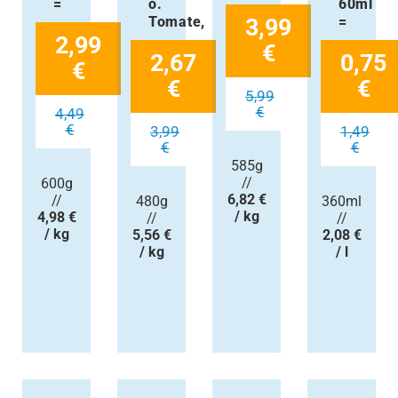
=
o.
60ml
Tomate,
3,99
=
2,99
€
2,67
0,75
€
€
€
5,99
€
4,49
€
3,99
1,49
€
€
585g
//
600g
6,82 €
//
480g
360ml
/ kg
4,98 €
//
//
/ kg
5,56 €
2,08 €
/ kg
/ l