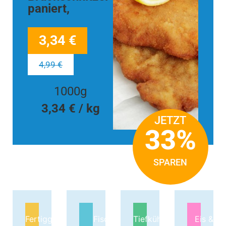
paniert,
3,34 €
4,99 €
1000g
3,34 € / kg
JETZT
33%
SPAREN
Fertiggerichte
Fisch &
Tiefkühlgemüse
Eis &