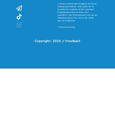
*) Für die vorstehenden Angaben wird keine
Haftung übernommen. Bitte prüfen Sie im
Einzelfall die Angaben auf der jeweiligen
Produktverpackung, nur diese sind
verbindlich. Das Produktdesign kann von der
Abbildung abweichen. Preise inkl. MwSt.
zzgl. Versandkosten
**) Serviervorschlag
Copyright: 2026 // frostkauf