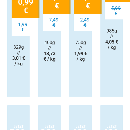
0,99
€
€
5,99
€
€
7,49
2,49
1,99
€
€
€
985g
//
4,05 €
400g
750g
329g
/ kg
//
//
//
13,73
1,99 €
3,01 €
€ / kg
/ kg
/ kg
JETZT
JETZT
JETZT
JETZT