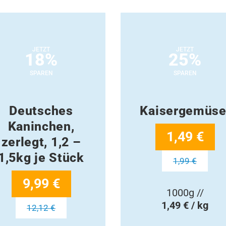
JETZT
JETZT
18%
25%
SPAREN
SPAREN
Deutsches
Kaisergemüse
Kaninchen,
1,49 €
zerlegt, 1,2 –
1,5kg je Stück
1,99 €
9,99 €
1000g //
1,49 € / kg
12,12 €