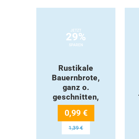
JETZT
29%
SPAREN
Rustikale
Bauernbrote,
ganz o.
geschnitten,
0,99 €
1,39 €