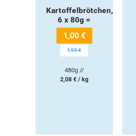
Kartoffelbrötchen,
6 x 80g =
1,00 €
1,99 €
480g //
2,08 € / kg