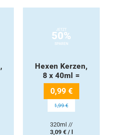
JETZT
50%
SPAREN
,
Hexen Kerzen,
8 x 40ml =
0,99 €
1,99 €
320ml //
3,09 € / l