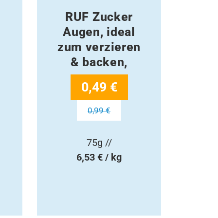
RUF Zucker
Augen, ideal
,
zum verzieren
& backen,
0,49 €
0,99 €
75g //
6,53 € / kg