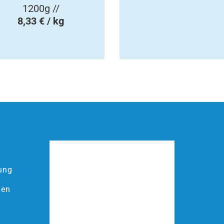
1200g //
8,33 € / kg
ung
ien