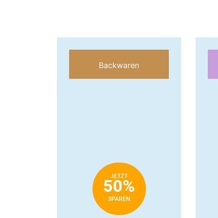
Backwaren
JETZT
50%
SPAREN