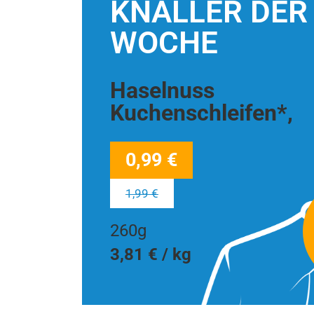
KNALLER DER
WOCHE
Haselnuss
Kuchenschleifen*,
0,99 €
1,99 €
260g
3,81 € / kg