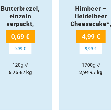
Butterbrezel,
Himbeer –
einzeln
Heidelbeer
verpackt,
Cheesecake*
0,69 €
4,99 €
0,99 €
9,99 €
120g //
1700g //
5,75 € / kg
2,94 € / kg