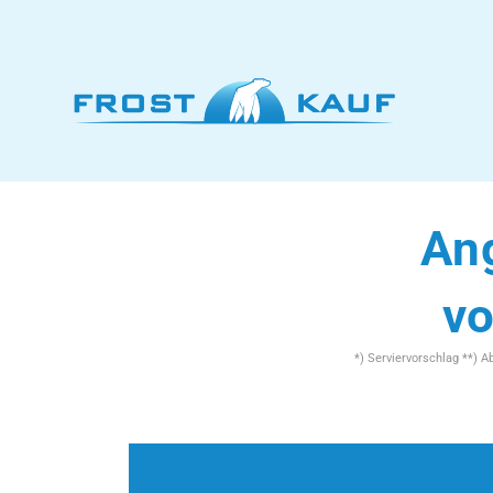
Ang
vo
*) Serviervorschlag **) 