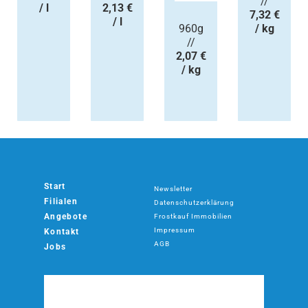
//
/ l
2,13 €
7,32 €
/ l
960g
/ kg
//
2,07 €
/ kg
Start
Newsletter
Filialen
Datenschutzerklärung
Angebote
Frostkauf Immobilien
Impressum
Kontakt
AGB
Jobs