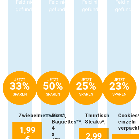
Feld nicht
Feld nicht
Feld nicht
Feld nicht
gefunden.
gefunden.
gefunden.
gefunden.
JETZT
JETZT
JETZT
JETZT
33%
50%
25%
23%
SPAREN
SPAREN
SPAREN
SPAREN
Zwiebelmettwurst*,
Pizza
Thunfisch
Cookies*
Baguettes**,
Steaks*,
einzeln
1,99
4
verpackt
x
2,99
€