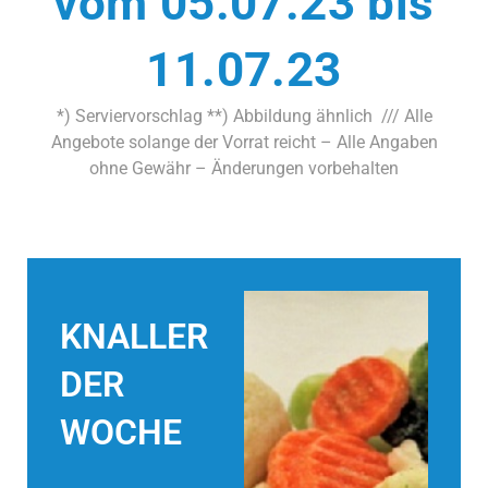
vom 05.07.23 bis
11.07.23
*) Serviervorschlag **) Abbildung ähnlich /// Alle
Angebote solange der Vorrat reicht – Alle Angaben
ohne Gewähr – Änderungen vorbehalten
KNALLER
DER
WOCHE