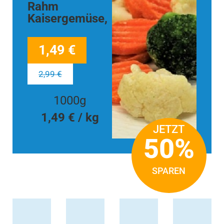
Rahm
Kaisergemüse,
1,49 €
2,99 €
1000g
1,49 € / kg
JETZT
50%
SPAREN