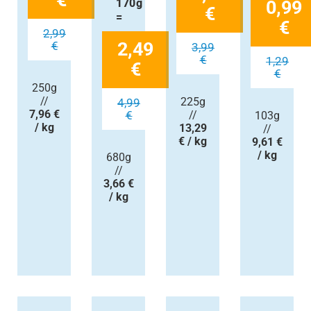
170g
0,99
€
=
€
2,99
2,49
€
3,99
€
1,29
€
€
250g
//
225g
4,99
7,96 €
€
//
103g
/ kg
13,29
//
€ / kg
9,61 €
/ kg
680g
//
3,66 €
/ kg