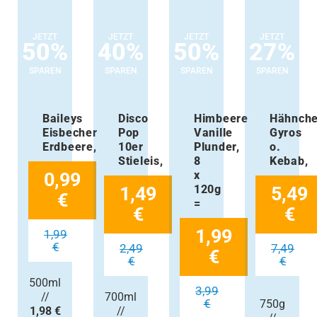
JETZT
JETZT
JETZT
JETZT
50%
40%
50%
27%
SPAREN
SPAREN
SPAREN
SPAREN
Baileys
Disco
Himbeere
Hähnch
Eisbecher
Pop
Vanille
Gyros
Erdbeere,
10er
Plunder,
o.
Stieleis,
8
Kebab,
0,99
x
1,49
120g
5,49
€
=
€
€
1,99
1,99
€
2,49
7,49
€
€
€
500ml
3,99
//
700ml
€
750g
1,98 €
//